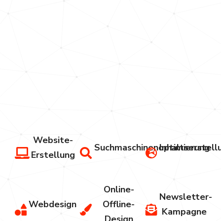
System,
aus einer
Hand
von der
Strategie
bis zur
Umsetzung.
Website-
Suchmaschinenoptimierung
Inhaltserstell
Erstellung
Online-
Newsletter-
Webdesign
Offline-
Kampagne
Design