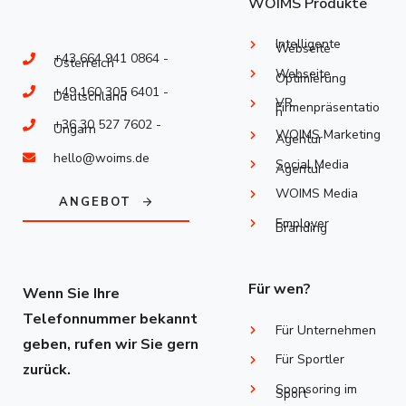
WOIMS Produkte
Intelligente
Webseite
+43 664 941 0864 -
Österreich
Webseite
Optimierung
+49 160 305 6401 -
Deutschland
VR
Firmenpräsentatio
n
+36 30 527 7602 -
Ungarn
WOIMS Marketing
Agentur
hello@woims.de
Social Media
Agentur
WOIMS Media
ANGEBOT
Employer
Branding
Für wen?
Wenn Sie Ihre
Telefonnummer bekannt
Für Unternehmen
geben, rufen wir Sie gern
Für Sportler
zurück.
Sponsoring im
Sport