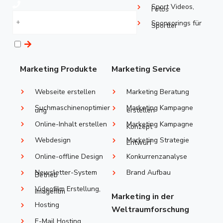
Sport Videos,
Fotos
Sponsorings ​für
Sportler
Marketing Produkte
Marketing Service
Webseite erstellen
Marketing Beratung
Suchmaschinenoptimier
Marketing Kampagne
ung
erstellen
Online-Inhalt erstellen
Marketing Kampagne
Konzept
Webdesign
Marketing Strategie
Entwurf
Online-offline Design
Konkurrenzanalyse
Newsletter-System
Brand Aufbau
Betrieb
Videofilm Erstellung,
Imagefilm
Marketing in der
Hosting
Weltraumforschung
E-Mail Hosting