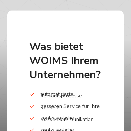
Was bietet
WOIMS Ihrem
Unternehmen?
automatisierte
Verkaufsprozesse
besseren Service für Ihre
Kunden
kontinuierliche
Kundenkommunikation
kontinuierliche