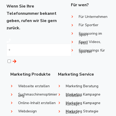
Für wen?
Wenn Sie Ihre
Telefonnummer bekannt
Für Unternehmen
geben, rufen wir Sie gern
Für Sportler
zurück.
Sponsoring im
Sport
Sport Videos,
Fotos
Sponsorings ​für
Sportler
Marketing Produkte
Marketing Service
Webseite erstellen
Marketing Beratung
Suchmaschinenoptimier
Marketing Kampagne
ung
erstellen
Online-Inhalt erstellen
Marketing Kampagne
Konzept
Webdesign
Marketing Strategie
Entwurf