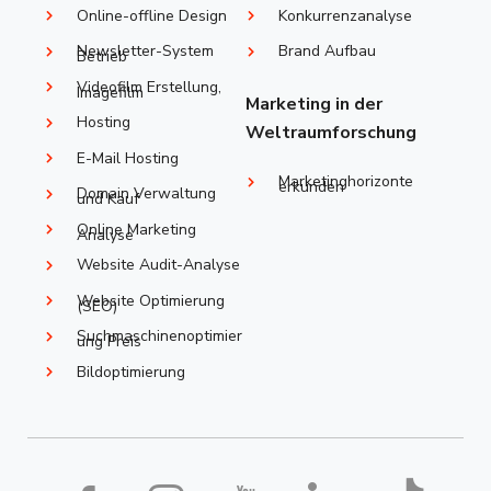
Online-offline Design
Konkurrenzanalyse
Newsletter-System
Brand Aufbau
Betrieb
Videofilm Erstellung,
Imagefilm
Marketing in der
Hosting
Weltraumforschung
E-Mail Hosting
Marketinghorizonte
erkunden
Domain Verwaltung
und Kauf
Online Marketing
Analyse
Website Audit-Analyse
Website Optimierung
(SEO)
Suchmaschinenoptimier
ung Preis
Bildoptimierung