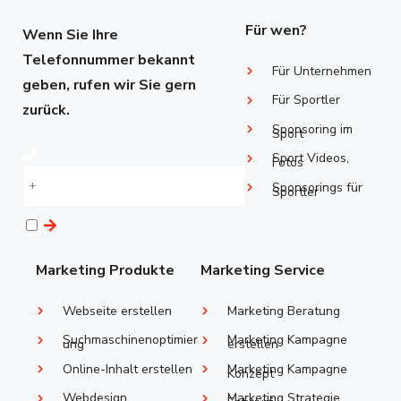
Für wen?
Wenn Sie Ihre
Telefonnummer bekannt
Für Unternehmen
geben, rufen wir Sie gern
Für Sportler
zurück.
Sponsoring im
Sport
Sport Videos,
Fotos
Sponsorings ​für
Sportler
Marketing Produkte
Marketing Service
Webseite erstellen
Marketing Beratung
Suchmaschinenoptimier
Marketing Kampagne
ung
erstellen
Online-Inhalt erstellen
Marketing Kampagne
Konzept
Webdesign
Marketing Strategie