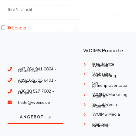
Senden
WOIMS Produkte
Intelligente
Webseite
+43 664 941 0864 -
Österreich
Webseite
Optimierung
+49 160 305 6401 -
Deutschland
VR
Firmenpräsentatio
n
+36 30 527 7602 -
Ungarn
WOIMS Marketing
Agentur
hello@woims.de
Social Media
Agentur
WOIMS Media
ANGEBOT
Employer
Branding