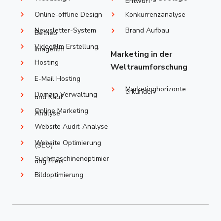
Entwurf
Online-offline Design
Konkurrenzanalyse
Newsletter-System
Brand Aufbau
Betrieb
Videofilm Erstellung,
Imagefilm
Marketing in der
Hosting
Weltraumforschung
E-Mail Hosting
Marketinghorizonte
erkunden
Domain Verwaltung
und Kauf
Online Marketing
Analyse
Website Audit-Analyse
Website Optimierung
(SEO)
Suchmaschinenoptimier
ung Preis
Bildoptimierung